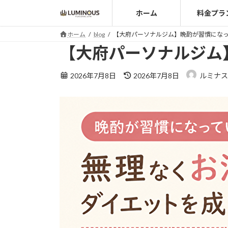
コ
ナ
ホーム
料金プラ
ン
ビ
テ
ゲ
ホーム
blog
【大府パーソナルジム】晩酌が習慣にな
ン
ー
【大府パーソナルジム
ツ
シ
へ
ョ
最
2026年7月8日
2026年7月8日
ルミナス
ス
ン
終
キ
に
更
ッ
移
新
日
プ
動
時
: