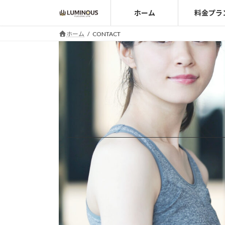
コ
ナ
ホーム
料金プラ
ン
ビ
テ
ゲ
ホーム
CONTACT
ン
ー
ツ
シ
へ
ョ
ス
ン
キ
に
ッ
移
プ
動