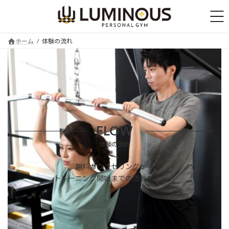
コ
ナ
ン
ビ
テ
ゲ
ン
ー
ホーム
体験の流れ
ツ
シ
へ
ョ
ス
ン
キ
に
ッ
移
プ
動
FLOW
体験の流れ
無料カウンセリングから
トレーニング開始までの流れをご紹介