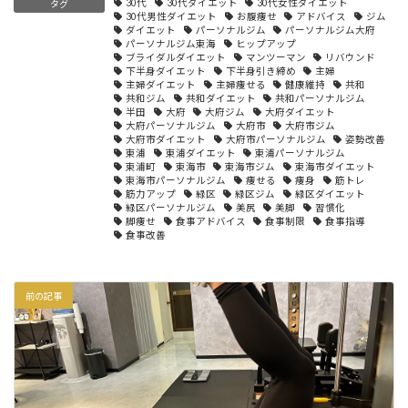
30代
30代ダイエット
30代女性ダイエット
タグ
30代男性ダイエット
お腹痩せ
アドバイス
ジム
ダイエット
パーソナルジム
パーソナルジム大府
パーソナルジム東海
ヒップアップ
ブライダルダイエット
マンツーマン
リバウンド
下半身ダイエット
下半身引き締め
主婦
主婦ダイエット
主婦痩せる
健康維持
共和
共和ジム
共和ダイエット
共和パーソナルジム
半田
大府
大府ジム
大府ダイエット
大府パーソナルジム
大府市
大府市ジム
大府市ダイエット
大府市パーソナルジム
姿勢改善
東浦
東浦ダイエット
東浦パーソナルジム
東浦町
東海市
東海市ジム
東海市ダイエット
東海市パーソナルジム
痩せる
痩身
筋トレ
筋力アップ
緑区
緑区ジム
緑区ダイエット
緑区パーソナルジム
美尻
美脚
習慣化
脚痩せ
食事アドバイス
食事制限
食事指導
食事改善
前の記事