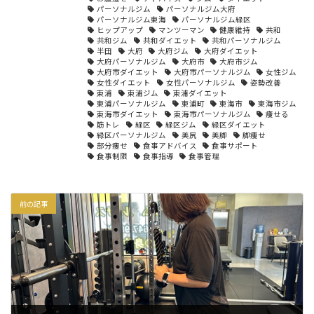
パーソナルジム
パーソナルジム大府
パーソナルジム東海
パーソナルジム緑区
ヒップアップ
マンツーマン
健康維持
共和
共和ジム
共和ダイエット
共和パーソナルジム
半田
大府
大府ジム
大府ダイエット
大府パーソナルジム
大府市
大府市ジム
大府市ダイエット
大府市パーソナルジム
女性ジム
女性ダイエット
女性パーソナルジム
姿勢改善
東浦
東浦ジム
東浦ダイエット
東浦パーソナルジム
東浦町
東海市
東海市ジム
東海市ダイエット
東海市パーソナルジム
痩せる
筋トレ
緑区
緑区ジム
緑区ダイエット
緑区パーソナルジム
美尻
美脚
脚痩せ
部分痩せ
食事アドバイス
食事サポート
食事制限
食事指導
食事管理
前の記事