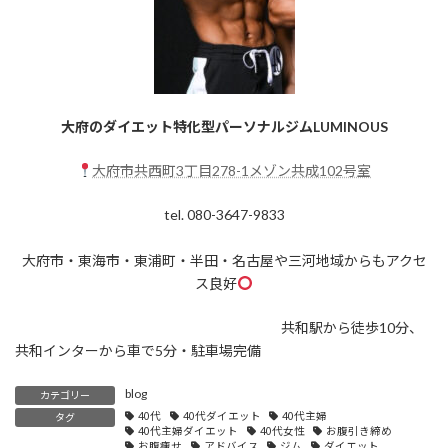
大府のダイエット特化型パーソナルジムLUMINOUS
大府市共西町3丁目278-1メゾン共成102号室
tel. 080-3647-9833
大府市・東海市・東浦町・半田・名古屋や三河地域からもアクセ
ス良好
共和駅から徒歩10分、
共和インターから車で5分・駐車場完備
blog
カテゴリー
40代
40代ダイエット
40代主婦
タグ
40代主婦ダイエット
40代女性
お腹引き締め
お腹痩せ
アドバイス
ジム
ダイエット