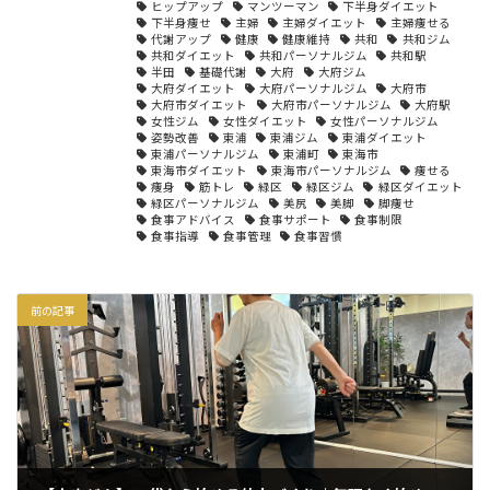
ヒップアップ
マンツーマン
下半身ダイエット
下半身痩せ
主婦
主婦ダイエット
主婦痩せる
代謝アップ
健康
健康維持
共和
共和ジム
共和ダイエット
共和パーソナルジム
共和駅
半田
基礎代謝
大府
大府ジム
大府ダイエット
大府パーソナルジム
大府市
大府市ダイエット
大府市パーソナルジム
大府駅
女性ジム
女性ダイエット
女性パーソナルジム
姿勢改善
東浦
東浦ジム
東浦ダイエット
東浦パーソナルジム
東浦町
東海市
東海市ダイエット
東海市パーソナルジム
痩せる
痩身
筋トレ
緑区
緑区ジム
緑区ダイエット
緑区パーソナルジム
美尻
美脚
脚痩せ
食事アドバイス
食事サポート
食事制限
食事指導
食事管理
食事習慣
前の記事