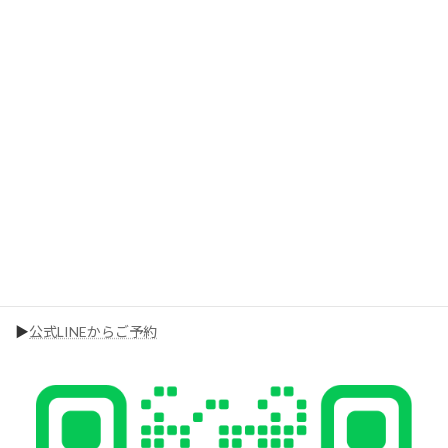
無料カウンセリング・体験トレーニング
も行なっています！
ダイエットはお任せください。
大府のダイエット特化型パーソナルジムLUMINOUSが
あなたのダイエットを全力でサポートいたします！
ご来館を心よりお待ちしております。
【
お問い合わせはこちら】
▶︎
ホームページからご予約
▶︎
公式LINEからご予約