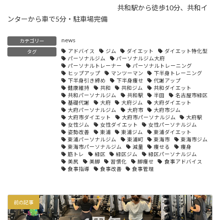
共和駅から徒歩10分、共和イ
ンターから車で5分・駐車場完備
news
カテゴリー
アドバイス
ジム
ダイエット
ダイエット特化型
タグ
パーソナルジム
パーソナルジム大府
パーソナルトレーナー
パーソナルトレーニング
ヒップアップ
マンツーマン
下半身トレーニング
下半身引き締め
下半身痩せ
代謝アップ
健康維持
共和
共和ジム
共和ダイエット
共和パーソナルジム
共和駅
半田
名古屋市緑区
基礎代謝
大府
大府ジム
大府ダイエット
大府パーソナルジム
大府市
大府市ジム
大府市ダイエット
大府市パーソナルジム
大府駅
女性ジム
女性ダイエット
女性パーソナルジム
姿勢改善
東浦
東浦ジム
東浦ダイエット
東浦パーソナルジム
東浦町
東海市
東海市ジム
東海市パーソナルジム
減量
痩せる
痩身
筋トレ
緑区
緑区ジム
緑区パーソナルジム
美尻
美脚
習慣化
脚痩せ
食事アドバイス
食事指導
食事改善
食事管理
前の記事