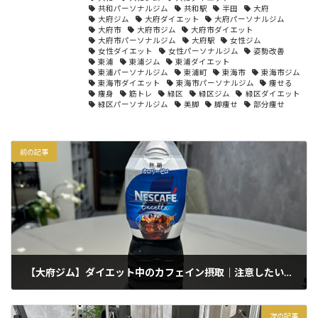
共和パーソナルジム
共和駅
半田
大府
大府ジム
大府ダイエット
大府パーソナルジム
大府市
大府市ジム
大府市ダイエット
大府市パーソナルジム
大府駅
女性ジム
女性ダイエット
女性パーソナルジム
姿勢改善
東浦
東浦ジム
東浦ダイエット
東浦パーソナルジム
東浦町
東海市
東海市ジム
東海市ダイエット
東海市パーソナルジム
痩せる
痩身
筋トレ
緑区
緑区ジム
緑区ダイエット
緑区パーソナルジム
美脚
脚痩せ
部分痩せ
前の記事
【大府ジム】ダイエット中のカフェイン摂取｜注意したいポイント
2026年5月27日
次の記事