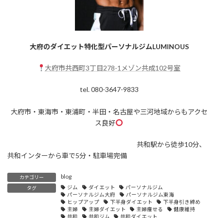
大府のダイエット特化型パーソナルジムLUMINOUS
大府市共西町3丁目278-1メゾン共成102号室
tel. 080-3647-9833
大府市・東海市・東浦町・半田・名古屋や三河地域からもアクセ
ス良好
共和駅から徒歩10分、
共和インターから車で5分・駐車場完備
blog
カテゴリー
ジム
ダイエット
パーソナルジム
タグ
パーソナルジム大府
パーソナルジム東海
ヒップアップ
下半身ダイエット
下半身引き締め
主婦
主婦ダイエット
主婦痩せる
健康維持
共和
共和ジム
共和ダイエット