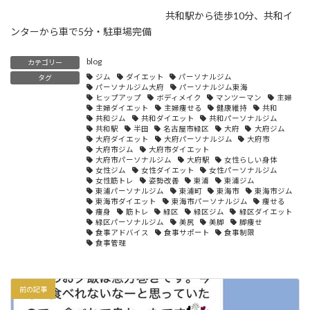
共和駅から徒歩10分、共和イ
ンターから車で5分・駐車場完備
blog
カテゴリー
ジム
ダイエット
パーソナルジム
タグ
パーソナルジム大府
パーソナルジム東海
ヒップアップ
ボディメイク
マンツーマン
主婦
主婦ダイエット
主婦痩せる
健康維持
共和
共和ジム
共和ダイエット
共和パーソナルジム
共和駅
半田
名古屋市緑区
大府
大府ジム
大府ダイエット
大府パーソナルジム
大府市
大府市ジム
大府市ダイエット
大府市パーソナルジム
大府駅
女性らしい身体
女性ジム
女性ダイエット
女性パーソナルジム
女性筋トレ
姿勢改善
東浦
東浦ジム
東浦パーソナルジム
東浦町
東海市
東海市ジム
東海市ダイエット
東海市パーソナルジム
痩せる
痩身
筋トレ
緑区
緑区ジム
緑区ダイエット
緑区パーソナルジム
美尻
美脚
脚痩せ
食事アドバイス
食事サポート
食事制限
食事管理
前の記事