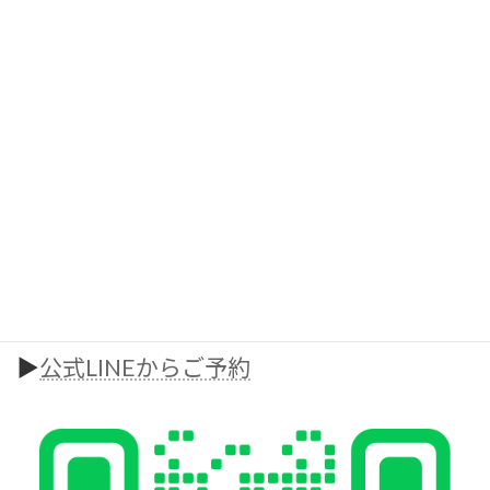
ます！
「今の食事で本当に痩せる？」「運動初心者だけど大丈夫？」
そんな不安をぜひ聞かせてください。
現在、無料カウンセリング&体験トレーニング実施中です！
お気軽にお問い合わせください。
無料カウンセリング・体験はこちら
▶︎
ホームページからご予約
▶︎
公式LINEからご予約