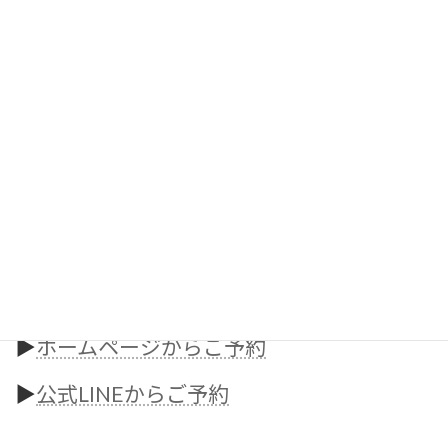
ています！
夏までに痩せたいと思った時がスタートの
タイミングです。
早く始めるほど余裕を持って身体づくりができます！
大府市でダイエットや身体づくりをお考えの方は、
ぜひLUMINOUSへご相談ください。
無料カウンセリングも実施しておりますので、
お気軽にお問い合わせください♪
無料カウンセリング・体験はこちら
▶︎
ホームページからご予約
▶︎
公式LINEからご予約