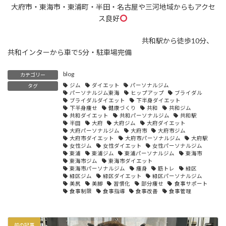
大府市・東海市・東浦町・半田・名古屋や三河地域からもアクセ
ス良好
共和駅から徒歩10分、
共和インターから車で5分・駐車場完備
blog
カテゴリー
ジム
ダイエット
パーソナルジム
タグ
パーソナルジム東海
ヒップアップ
ブライダル
ブライダルダイエット
下半身ダイエット
下半身痩せ
健康づくり
共和
共和ジム
共和ダイエット
共和パーソナルジム
共和駅
半田
大府
大府ジム
大府ダイエット
大府パーソナルジム
大府市
大府市ジム
大府市ダイエット
大府市パーソナルジム
大府駅
女性ジム
女性ダイエット
女性パーソナルジム
東浦
東浦ジム
東浦パーソナルジム
東海市
東海市ジム
東海市ダイエット
東海市パーソナルジム
痩身
筋トレ
緑区
緑区ジム
緑区ダイエット
緑区パーソナルジム
美尻
美脚
習慣化
部分痩せ
食事サポート
食事制限
食事指導
食事改善
食事管理
前の記事