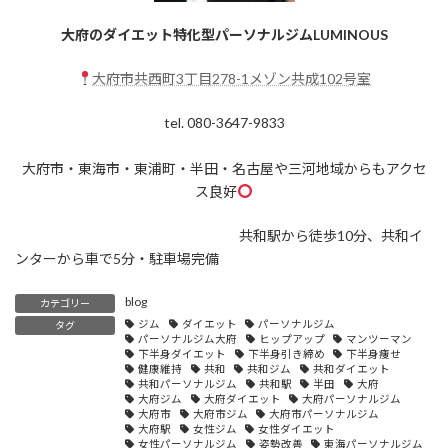
大府のダイエット特化型パーソナルジムLUMINOUS
大府市共西町3丁目278-1メゾン共成102号室
tel. 080-3647-9833
大府市・東海市・東浦町・半田・名古屋や三河地域からもアクセ
ス良好
共和駅から徒歩10分、共和イ
ンターから車で5分・駐車場完備
blog
カテゴリー
ジム
ダイエット
パーソナルジム
タグ
パーソナルジム大府
ヒップアップ
マンツーマン
下半身ダイエット
下半身引き締め
下半身痩せ
健康維持
共和
共和ジム
共和ダイエット
共和パーソナルジム
共和駅
半田
大府
大府ジム
大府ダイエット
大府パーソナルジム
大府市
大府市ジム
大府市パーソナルジム
大府駅
女性ジム
女性ダイエット
女性パーソナルジム
姿勢改善
東海パーソナルジム