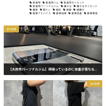
東海市
東海市ジム
東海市ダイエット
東海市パーソナルジム
痩せる
痩せるダイエット
痩身
筋トレ
緑区
美脚
脚痩せ
食事アドバイス
食事指導
食事改善
食事管理
前の記事
【大府市パーソナルジム】頑張っているのに体重が落ちない本当の原因
2026年2月18日
次の記事