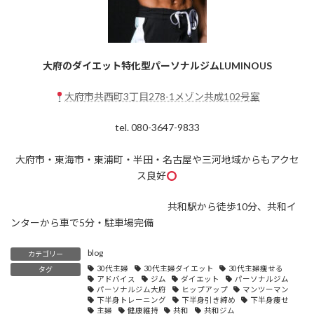
大府のダイエット特化型パーソナルジムLUMINOUS
大府市共西町3丁目278-1メゾン共成102号室
tel. 080-3647-9833
大府市・東海市・東浦町・半田・名古屋や三河地域からもアクセ
ス良好
共和駅から徒歩10分、共和イ
ンターから車で5分・駐車場完備
blog
カテゴリー
30代主婦
30代主婦ダイエット
30代主婦痩せる
タグ
アドバイス
ジム
ダイエット
パーソナルジム
パーソナルジム大府
ヒップアップ
マンツーマン
下半身トレーニング
下半身引き締め
下半身痩せ
主婦
健康維持
共和
共和ジム