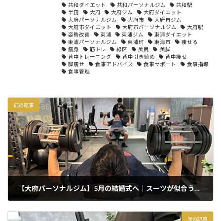
共和ダイエット
共和パーソナルジム
共和駅
半田
大府
大府ジム
大府ダイエット
大府パーソナルジム
大府市
大府市ジム
大府市ダイエット
大府市パーソナルジム
大府駅
姿勢改善
東浦
東浦ジム
東浦ダイエット
東浦パーソナルジム
東浦町
東海市
痩せる
痩身
筋トレ
緑区
美尻
美脚
背中トレーニング
背中引き締め
背中痩せ
脚痩せ
食事アドバイス
食事サポート
食事指導
食事管理
前の記事
【大府パーソナルジム】5月の結婚式へ｜スーツが似合う体づくり
2026年3月25日
次の記事