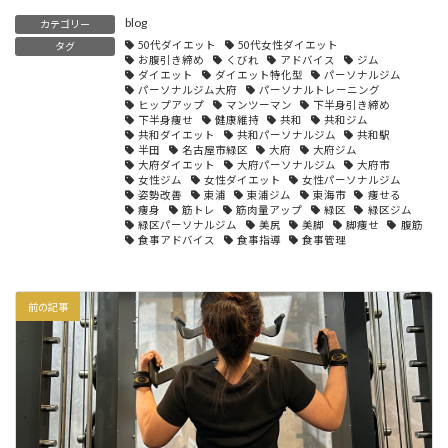
blog
カテゴリー
50代ダイエット
50代女性ダイエット
タグ
お腹引き締め
くびれ
アドバイス
ジム
ダイエット
ダイエット特化型
パーソナルジム
パーソナルジム大府
パーソナルトレーニング
ヒップアップ
マンツーマン
下半身引き締め
下半身痩せ
健康維持
共和
共和ジム
共和ダイエット
共和パーソナルジム
共和駅
半田
名古屋市緑区
大府
大府ジム
大府ダイエット
大府パーソナルジム
大府市
女性ジム
女性ダイエット
女性パーソナルジム
姿勢改善
東浦
東浦ジム
東海市
痩せる
痩身
筋トレ
筋肉量アップ
緑区
緑区ジム
緑区パーソナルジム
美尻
美脚
脚痩せ
腹筋
食事アドバイス
食事指導
食事管理
前の記事