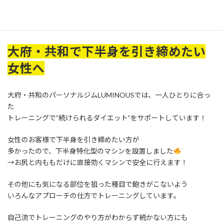
トレーニングで鍛えることで、引き締まり脂肪が
燃えやすくなります！
大府・共和で下半身を引き締めたい
女性へ
大府・共和のパーソナルジムLUMINOUSでは、一人ひとりに合っ
た
トレーニングで”続けられるダイエット”をサポートしています！
女性のお客様で下半身を引き締めたい方が
多かったので、下半身特化型のマシンを設置しました
→お尻と内ももだけに直接効くマシンで安全に行えます！
その他にも気になる部位を狙った種目で飽きがこないよう
いろんなアプローチの仕方でトレーニングしています。
自己流でトレーニングのやり方がわからず続かない方にも