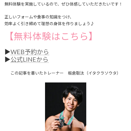
無料体験を実施しているので、ぜひ体感していただきたいです！
正しいフォームや食事の知識をつけ、
効率よく引き締めて理想の身体を作りましょう♪
【無料体験はこちら】
▶︎
WEB予約から
▶︎
公式LINEから
この記事を書いたトレーナー 板倉聡汰（イタクラソウタ）