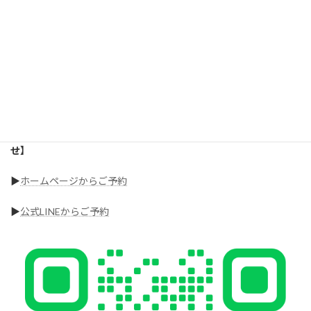
ています！
「健康的に痩せたい」
「生活習慣から変えたい」
そんな方は、ぜひ一度ご相談ください
あなたの生活に合わせた無理のない方法をご提案します。
【ダイエット特化型パーソナル時ジムLUMINOUSへお問い合わ
せ】
▶︎
ホームページからご予約
▶︎
公式LINEからご予約