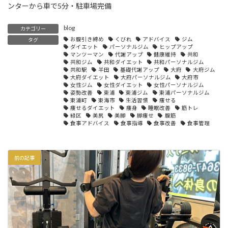
ンターから車で5分・駐車場完備
blog
カテゴリー
お腹引き締め
くびれ
アドバイス
ジム
タグ
ダイエット
パーソナルジム
ヒップアップ
マンツーマン
代謝アップ
健康維持
共和
共和ジム
共和ダイエット
共和パーソナルジム
共和駅
半田
基礎代謝アップ
大府
大府ジム
大府ダイエット
大府パーソナルジム
大府市
女性ジム
女性ダイエット
女性パーソナルジム
姿勢改善
東浦
東浦ジム
東浦パーソナルジム
東浦町
東海市
生活習慣
痩せる
痩せるダイエット
痩身
睡眠改善
筋トレ
緑区
美尻
美脚
脚痩せ
腹筋
食事アドバイス
食事指導
食事改善
食事管理
前の記事