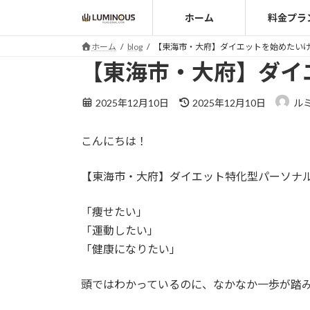
コ
ナ
ホーム
料金プラ
ン
ビ
テ
ゲ
ホーム
blog
【東海市・大府】ダイエットを始めたい
ン
ー
【東海市・大府】ダイ
ツ
シ
へ
ョ
最
2025年12月10日
2025年12月10日
ル
ス
ン
終
キ
に
更
こんにちは！
ッ
移
新
日
プ
動
時
【東海市・大府】ダイエット特化型パーソナルジ
:
「痩せたい」
「運動したい」
「健康になりたい」
頭ではわかっているのに、なかなか一歩が踏み出