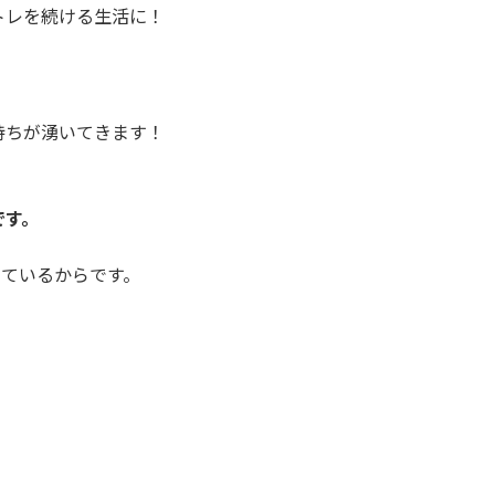
トレを続ける生活に！
。
持ちが湧いてきます！
です。
しているからです。