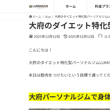
コ
ナ
ホーム
料金プラ
ン
ビ
テ
ゲ
ホーム
blog
大府のダイエット特化型パーソナルジムLU
ン
ー
大府のダイエット特化型
ツ
シ
へ
ョ
最
2025年12月12日
2025年12月12日
ル
ス
ン
終
キ
に
更
こんにちは！
ッ
移
新
日
プ
動
時
大府のダイエット特化型パーソナルジムLUMI
:
本日は筋肉をつけたいという目標で通ってく
大府パーソナルジムで身