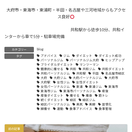
大府市・東海市・東浦町・半田・名古屋や三河地域からもアクセ
ス良好
共和駅から徒歩10分、共和イ
ンターから車で5分・駐車場完備
blog
カテゴリー
アドバイス
ジム
ダイエット
ダイエット成功
タグ
パーソナルジム
パーソナルジム大府
ヒップアップ
ブライダルダイエット
マンツーマン
健康的に痩せる
共和
共和ジム
共和ダイエット
共和パーソナルジム
共和駅
半田
名古屋市緑区
大府
大府ジム
大府パーソナルジム
大府市
大府駅
女性ジム
女性ダイエット
女性パーソナルジム
東浦
東浦ジム
東海市
東海市ジム
東海市パーソナルジム
産後
産後ダイエット
痩せる
痩身
筋トレ
続くダイエット
緑区
緑区ジム
緑区パーソナルジム
美尻
美脚
習慣化
脚痩せ
運動
食事アドバイス
食事管理
前の記事