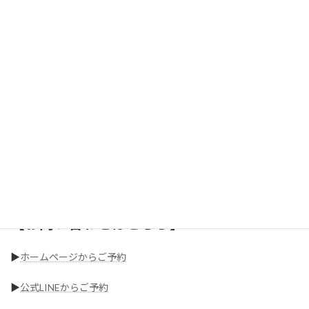
運動が始めての方やダイエットが初心者の方でも
安心して続けられるサポートを行っていますので、
ダイエット成功者が続出しています。
・何から始めればいいかわからない
・過去にダイエットが続かなかった
・無理なく体を変えたい
そんな方はぜひ一度ご相談ください！
無料カウンセリング・体験トレーニングも受付中です。
【お問い合わせはこちら】
▶︎
ホームページからご予約
▶︎
公式LINEからご予約