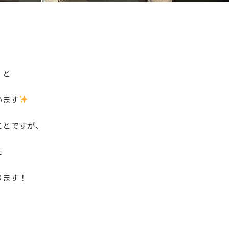
」と
います
ことですが、
た
ります！