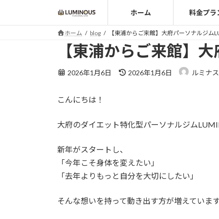
コ
ナ
ホーム
料金プラ
ン
ビ
テ
ゲ
ホーム
blog
【東浦からご来館】大府パーソナルジムLU
ン
ー
【東浦からご来館】大府
ツ
シ
へ
ョ
最
2026年1月6日
2026年1月6日
ルミナス
ス
ン
終
キ
に
更
こんにちは！
ッ
移
新
日
プ
動
時
大府のダイエット特化型パーソナルジムLUMI
:
新年がスタートし、
「今年こそ身体を変えたい」
「去年よりもっと自分を大切にしたい」
そんな想いを持って動き出す方が増えていま