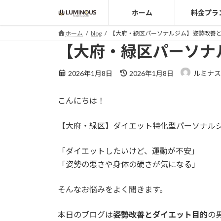
コ
ナ
ホーム
料金プラ
ン
ビ
テ
ゲ
ホーム
blog
【大府・緑区パーソナルジム】姿勢改善
ン
ー
【大府・緑区パーソナ
ツ
シ
へ
ョ
最
2026年1月8日
2026年1月8日
ルミナス
ス
ン
終
キ
に
更
こんにちは！
ッ
移
新
日
プ
動
時
【大府・緑区】ダイエット特化型パーソナルジム
:
「ダイエットしたいけど、運動が不安」
「姿勢の悪さや身体の硬さが気になる」
そんなお悩みをよく聞きます。
本日のブログは
姿勢改善とダイエット目的
の