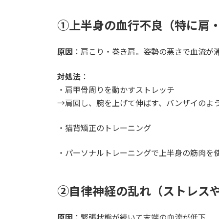
①上半身の血行不良（特に肩
原因
：肩こり・巻き肩。姿勢の悪さで血流が
対処法
：
・肩甲骨周りを動かすストレッチ
→肩回し、腕を上げて伸ばす、バンザイのよ
・猫背矯正のトレーニング
・パーソナルトレーニングで上半身の筋肉を
②自律神経の乱れ（ストレス
原因
：緊張状態が続いて末端の血流が低下