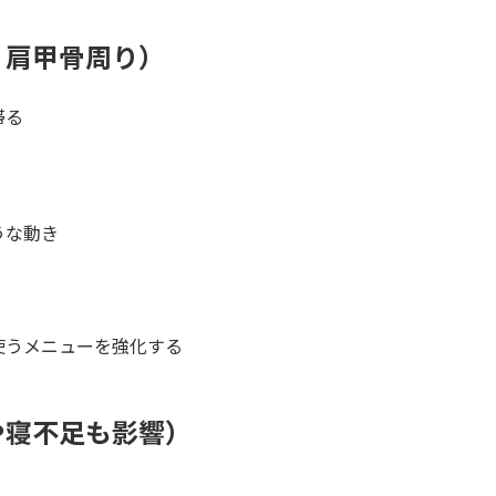
・肩甲骨周り）
滞る
うな動き
使うメニューを強化する
や寝不足も影響）