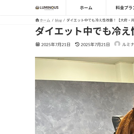
コ
ナ
ホーム
料金プラ
ン
ビ
テ
ゲ
ホーム
blog
ダイエット中でも冷え性改善！【大府・
ン
ー
ダイエット中でも冷え
ツ
シ
へ
ョ
最
2025年7月21日
2025年7月21日
ルミ
ス
ン
終
キ
に
更
ッ
移
新
日
プ
動
時
: