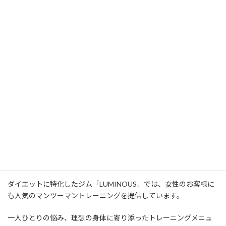
日常生活で背中を動かすことが少ない為、背中の筋肉は衰えやす
く、脂肪もつきやすくなります。
なので、背中を引き締めるためにはトレーニングが
必須
です！
上半身では背中の筋肉は大きいので、ダイエットにも効果的です。
姿勢も良くなり、スタイルアップに繋がります！！
美しい背中を作っていきましょう♪
大府・共和エリアでパーソナルジム
をお探しの方へ
ダイエットに特化したジム「LUMINOUS」では、女性のお客様に
も人気のマンツーマントレーニングを提供しています。
一人ひとりの悩み、理想の身体に寄り添ったトレーニングメニュ