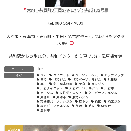
大府市共西町3丁目278-1メゾン共成102号室
tel. 080-3647-9833
大府市・東海市・東浦町・半田・名古屋や三河地域からもアクセ
ス良好
共和駅から徒歩10分、共和インターから車で5分・駐車場完備
blog
カテゴリー
ジム
ダイエット
パーソナルジム
ヒップアップ
タグ
共和
共和ジム
共和パーソナルジム
共和駅
半田
名古屋市緑区
大府
大府ジム
大府ダイエット
大府パーソナルジム
大府市
女性ジム
女性ダイエット
女性パーソナルジム
東浦町
東海市
東海市ジム
東海市パーソナルジム
筋トレ
緑区
緑区ジム
緑区パーソナルジム
美尻
美脚
脚痩せ
豊明市
前の記事