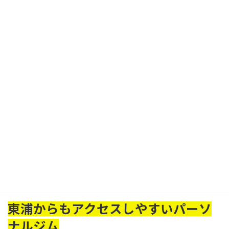
「
無理のない範囲での食事管理
」や「
日常でのちょっとした意
識
」を
続けていただいております。
ルミナスでは、過度な食事制限は行わず、
・タンパク質をしっかり摂る
・脂質と糖質のバランスを整える
・食べるタイミングを意識する
・腸内環境や水分摂取
・生活習慣の改善
など、細かいところまでアドバイスをし、
効率よくダイエットが進むようサポートしています！
少しずつ習慣が整うことで、自然と体が引き締まって行くのが実感
できます。
東浦からもアクセスしやすいパーソ
ナルジム