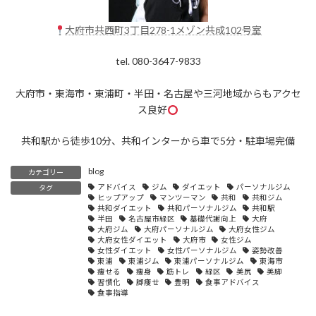
大府市共西町3丁目278-1メゾン共成102号室
tel. 080-3647-9833
大府市・東海市・東浦町・半田・名古屋や三河地域からもアクセ
ス良好
共和駅から徒歩10分、共和インターから車で5分・駐車場完備
blog
カテゴリー
アドバイス
ジム
ダイエット
パーソナルジム
タグ
ヒップアップ
マンツーマン
共和
共和ジム
共和ダイエット
共和パーソナルジム
共和駅
半田
名古屋市緑区
基礎代謝向上
大府
大府ジム
大府パーソナルジム
大府女性ジム
大府女性ダイエット
大府市
女性ジム
女性ダイエット
女性パーソナルジム
姿勢改善
東浦
東浦ジム
東浦パーソナルジム
東海市
痩せる
痩身
筋トレ
緑区
美尻
美脚
習慣化
脚痩せ
豊明
食事アドバイス
食事指導