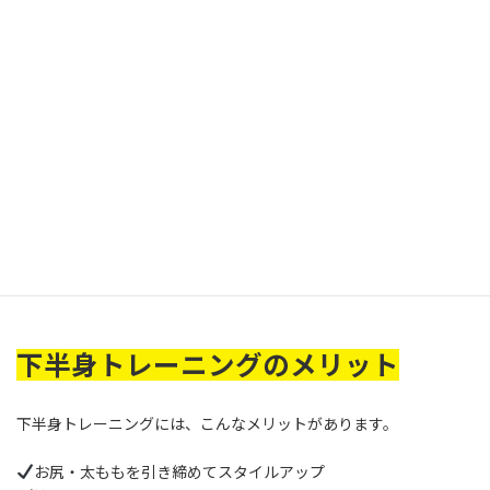
より頑張れちゃいますよね！
トレーニングやダイエットの継続するモチベは何かと聞かれるこ
とがありますが、
小さな成功体験の積み重ね
それは間違いなく
です！
周りでダイエットやボディメイクを頑張っている方がいらっしゃい
ましたら、ぜひ褒めてあげてください！！
その一声で何倍も頑張れちゃいます。
これからもキレイなボディラインを作っていきましょう！
下半身トレーニングのメリット
下半身トレーニングには、こんなメリットがあります。
お尻・太ももを引き締めてスタイルアップ