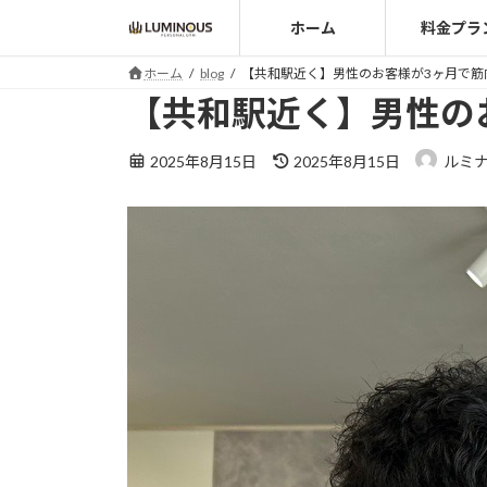
コ
ナ
ホーム
料金プラ
ン
ビ
テ
ゲ
ホーム
blog
【共和駅近く】男性のお客様が3ヶ月で筋
ン
ー
【共和駅近く】男性の
ツ
シ
へ
ョ
最
2025年8月15日
2025年8月15日
ルミ
ス
ン
終
キ
に
更
ッ
移
新
日
プ
動
時
: