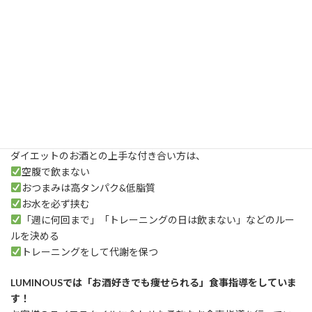
・甘いカクテル
・ビール（糖質が高め、飲み過ぎ注意）
・梅酒やリキュール類（砂糖たっぷり）
まとめ
ダイエットのお酒との上手な付き合い方は、
空腹で飲まない
おつまみは高タンパク&低脂質
お水を必ず挟む
「週に何回まで」「トレーニングの日は飲まない」などのルー
ルを決める
トレーニングをして代謝を保つ
LUMINOUSでは「お酒好きでも痩せられる」食事指導をしていま
す！