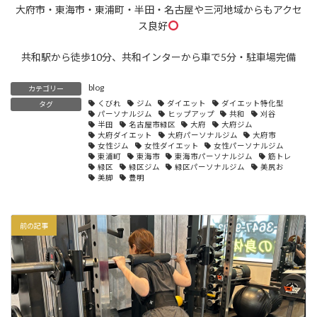
大府市・東海市・東浦町・半田・名古屋や三河地域からもアクセ
ス良好
共和駅から徒歩10分、共和インターから車で5分・駐車場完備
blog
カテゴリー
くびれ
ジム
ダイエット
ダイエット特化型
タグ
パーソナルジム
ヒップアップ
共和
刈谷
半田
名古屋市緑区
大府
大府ジム
大府ダイエット
大府パーソナルジム
大府市
女性ジム
女性ダイエット
女性パーソナルジム
東浦町
東海市
東海市パーソナルジム
筋トレ
緑区
緑区ジム
緑区パーソナルジム
美尻お
美脚
豊明
前の記事