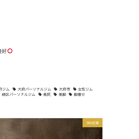
良好
府ジム
大府パーソナルジム
大府市
女性ジム
緑区パーソナルジム
美尻
美脚
脚痩せ
次の記事