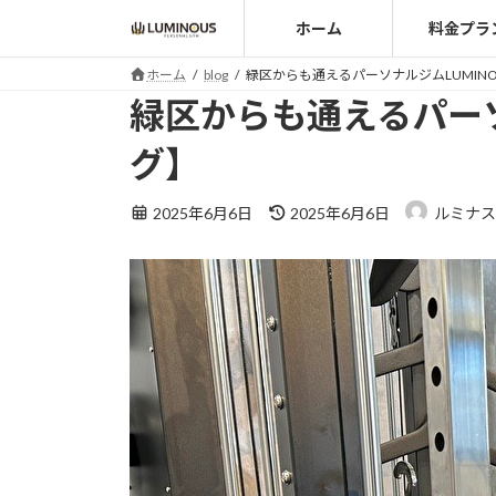
コ
ナ
ホーム
料金プラ
ン
ビ
テ
ゲ
ホーム
blog
緑区からも通えるパーソナルジムLUMIN
ン
ー
緑区からも通えるパーソ
ツ
シ
へ
ョ
グ】
ス
ン
キ
に
最
2025年6月6日
2025年6月6日
ルミナス
ッ
移
終
プ
動
更
新
日
時
: