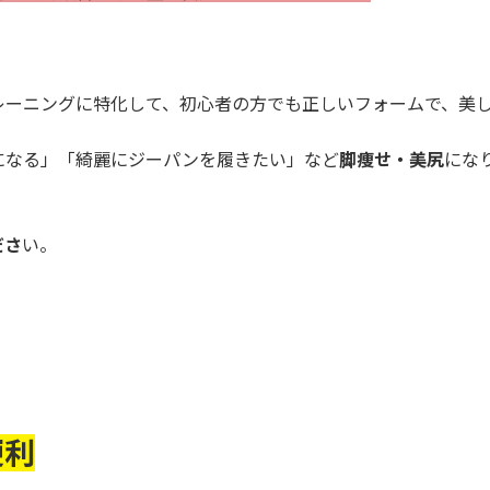
レーニングに特化して、初心者の方でも正しいフォームで、美
になる」「綺麗にジーパンを履きたい」など
脚痩せ・美尻
にな
ださ
い。
便利