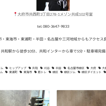
大府市共西町3丁目278-1メゾン共成102号室
tel. 080-3647-9833
市・東海市・東浦町・半田・名古屋や三河地域からもアクセス
共和駅から徒歩10分、共和インターから車で5分・駐車場完備
ジム
ヒップアップ
共和
刈谷
半田
名古屋市緑区
大府
大
ジム
東浦町
東海市
筋トレ
緑区
緑区ジム
緑区ダイエット