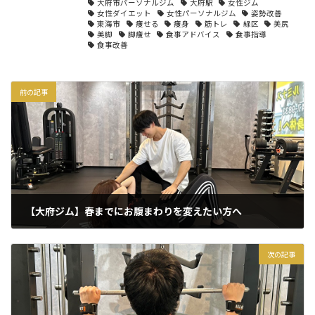
大府市パーソナルジム
大府駅
女性ジム
女性ダイエット
女性パーソナルジム
姿勢改善
東海市
痩せる
痩身
筋トレ
緑区
美尻
美脚
脚痩せ
食事アドバイス
食事指導
食事改善
前の記事
【大府ジム】春までにお腹まわりを変えたい方へ
2026年2月26日
次の記事