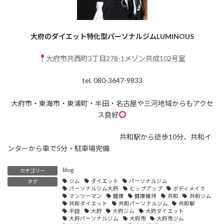
大府のダイエット特化型パーソナルジムLUMINOUS
大府市共西町3丁目278-1メゾン共成102号室
tel. 080-3647-9833
大府市・東海市・東浦町・半田・名古屋や三河地域からもアクセ
ス良好
共和駅から徒歩10分、共和イ
ンターから車で5分・駐車場完備
blog
カテゴリー
ジム
ダイエット
パーソナルジム
タグ
パーソナルジム大府
ヒップアップ
ボディメイク
マンツーマン
健康
健康維持
共和
共和ジム
共和ダイエット
共和パーソナルジム
共和駅
半田
大府
大府ジム
大府ダイエット
大府パーソナルジム
大府市
大府市ジム