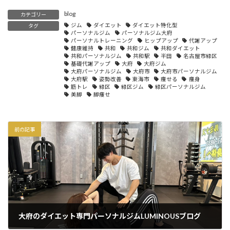
blog
カテゴリー
ジム
ダイエット
ダイエット特化型
タグ
パーソナルジム
パーソナルジム大府
パーソナルトレーニング
ヒップアップ
代謝アップ
健康維持
共和
共和ジム
共和ダイエット
共和パーソナルジム
共和駅
半田
名古屋市緑区
基礎代謝アップ
大府
大府ジム
大府パーソナルジム
大府市
大府市パーソナルジム
大府駅
姿勢改善
東海市
痩せる
痩身
筋トレ
緑区
緑区ジム
緑区パーソナルジム
美脚
脚痩せ
前の記事
大府のダイエット専門パーソナルジムLUMINOUSブログ