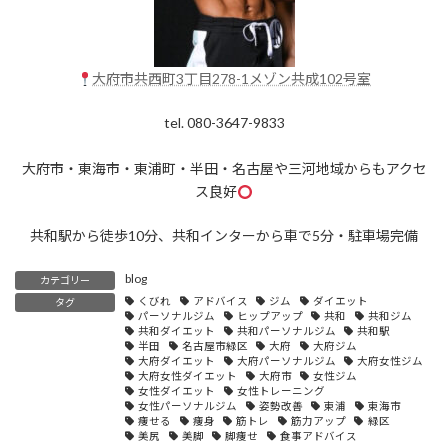
大府市共西町3丁目278-1メゾン共成102号室
tel. 080-3647-9833
大府市・東海市・東浦町・半田・名古屋や三河地域からもアクセ
ス良好
共和駅から徒歩10分、共和インターから車で5分・駐車場完備
blog
カテゴリー
くびれ
アドバイス
ジム
ダイエット
タグ
パーソナルジム
ヒップアップ
共和
共和ジム
共和ダイエット
共和パーソナルジム
共和駅
半田
名古屋市緑区
大府
大府ジム
大府ダイエット
大府パーソナルジム
大府女性ジム
大府女性ダイエット
大府市
女性ジム
女性ダイエット
女性トレーニング
女性パーソナルジム
姿勢改善
東浦
東海市
痩せる
痩身
筋トレ
筋力アップ
緑区
美尻
美脚
脚痩せ
食事アドバイス