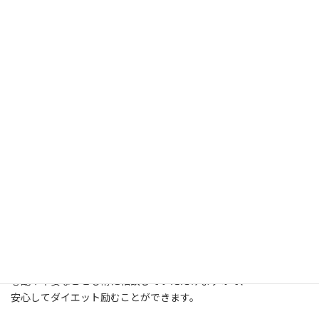
ルミナスでは、単にトレーニング指導するだけではなく
お客様が”自分で続けられるようになること”を目標にしています！
まずはしっかり成功体験を積んでいただき、
やれば変わる。結果が出る。
を実感していただくようサポートします！
食事内容も「頑張りすぎない範囲」で習慣化。
ダイエットはささみ・ブロッコリーなどボディビルダーのような
食事じゃないとダメだと思っていませんか？
男性、特に女性には脂質がホルモンバランスや代謝にも大切で
す！
色々な食材から満遍なく栄養素を摂取し、健康的に痩せていきま
しょう。
そういった食事のアドバイスも丁寧に行なっています！
心配や不安なことも常に相談していただけますので、
安心してダイエット励むことができます。