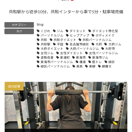
共和駅から徒歩10分、共和インターから車で5分・駐車場完備
blog
カテゴリー
くびれ
ジム
ダイエット
ダイエット特化型
タグ
パーソナルジム
ヒップアップ
ボディメイク
共和
共和ダイエット
共和パーソナルジム
共和駅
半田
名古屋市緑区
大府
大府ジム
大府ダイエット
大府パーソナルジム
大府市
女性ジム
女性ダイエット
女性パーソナルジム
姿勢改善
東浦町
東海市
東海市ジム
東海市パーソナルジム
痩身
筋トレ
緑区
緑区パーソナルジム
美尻
美脚
脚痩せ
前の記事