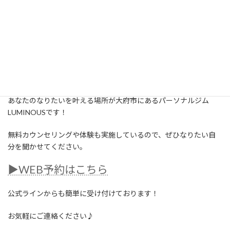
好きなモデルさんなどの写真でも構いません
その写真を見せていただき、一緒に目指しませんか？
私は携帯のホーム画面が5年前から目指している憧れの方の身体の
写真になっています（笑）
そして5年前よりも確実に一歩一歩近づいていると思います。
あなたのなりたいを叶える場所が大府市にあるパーソナルジム
LUMINOUSです！
無料カウンセリングや体験も実施しているので、ぜひなりたい自
分を聞かせてください。
▶︎WEB予約はこちら
公式ラインからも簡単に受け付けております！
お気軽にご連絡ください♪