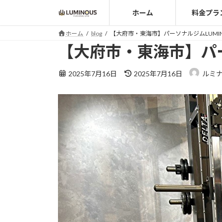
コ
ナ
ホーム
料金プラ
ン
ビ
テ
ゲ
ホーム
blog
【大府市・東海市】パーソナルジムLUMI
ン
ー
【大府市・東海市】パー
ツ
シ
へ
ョ
最
2025年7月16日
2025年7月16日
ルミ
ス
ン
終
キ
に
更
ッ
移
新
日
プ
動
時
: