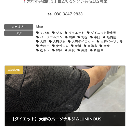
大府市共西町3丁目278-1メゾン共成102号室
tel. 080-3647-9833
blog
カテゴリー
くびれ
ジム
ダイエット
ダイエット特化型
タグ
パーソナルジム
共和
刈谷
半田
名古屋
大府
大府ジム
大府ダイエット
大府パーソナル
大府市
女性ジム
東浦
東海市
痩身
筋トレ
緑区
美尻
美脚
脚痩せ
前の記事
【ダイエット】大府のパーソナルジムLUMINOUS
2025年4月5日