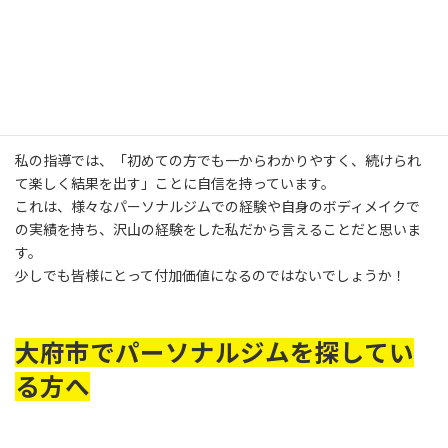
LUMINOUSに通ってくださっているお客様の約9割は運動初心者の
方です。
「何をしたらいいか分からない」「ジムに行くのが怖い」「一人
じゃ続かない」そんな不安を抱えている方でも、安心して通ってい
ただけるような環境作りを大切にしています！
私の指導では、「初めての方でも一からわかりやすく、続けられ
て楽しく結果を出す」ことに自信を持っています。
これは、様々なパーソナルジムでの経験や自身のボディメイクで
の実績を持ち、沢山の経験をした私だから言えることだと思いま
す。
少しでも皆様にとって付加価値になるのではないでしょうか！
大府市でパーソナルジムを探してい
る方へ