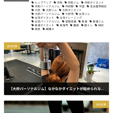
ヒップアップ
共和
共和ジム
共和ダイエット
共和パーソナルジム
共和駅
半田
名古屋市緑区
大府
大府ジム
大府ダイエット
大府パーソナルジム
大府市
女性ジム
女性ダイエット
女性トレーニング
女性パーソナルジム
姿勢改善
東浦
東浦ジム
東浦ダイエット
東海市
痩身
筋トレ
緑区
美尻
脚痩せ
前の記事
【大府パーソナルジム】なかなかダイエットが始められない方へ
2025年9月29日
次の記事