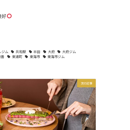
良好
ルジム
共和駅
半田
大府
大府ジム
改善
東浦町
東海市
東海市ジム
次の記事