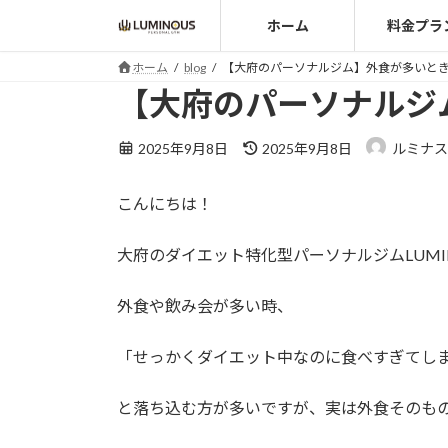
コ
ナ
ホーム
料金プラ
ン
ビ
テ
ゲ
ホーム
blog
【大府のパーソナルジム】外食が多いと
ン
ー
【大府のパーソナルジ
ツ
シ
へ
ョ
最
2025年9月8日
2025年9月8日
ルミナス
ス
ン
終
キ
に
更
こんにちは！
ッ
移
新
日
プ
動
時
大府のダイエット特化型パーソナルジムLUMI
:
外食や飲み会が多い時、
「せっかくダイエット中なのに食べすぎてし
と落ち込む方が多いですが、実は外食そのも