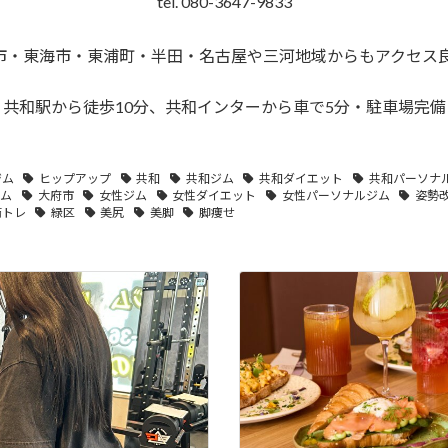
tel. 080-3647-9833
市・東海市・東浦町・半田・名古屋や三河地域からもアクセス
共和駅から徒歩10分、共和インターから車で5分・駐車場完備
ジム
ヒップアップ
共和
共和ジム
共和ダイエット
共和パーソナ
ジム
大府市
女性ジム
女性ダイエット
女性パーソナルジム
姿勢
筋トレ
緑区
美尻
美脚
脚痩せ