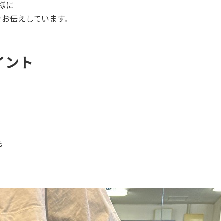
様に
をお伝えしています。
イント
先