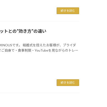
続きを読む
ットとの”効き方”の違い
INOUSです。 結婚式を控えたお客様が、ブライダ
ご自身で・食事制限・YouTubeを見ながらのトレー
続きを読む