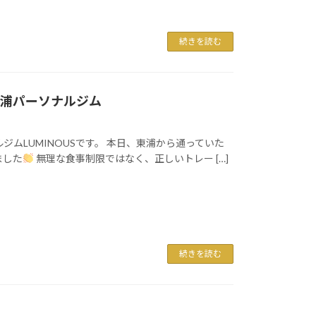
続きを読む
東浦パーソナルジム
ムLUMINOUSです。 本日、東浦から通っていた
ました
無理な食事制限ではなく、正しいトレー […]
続きを読む