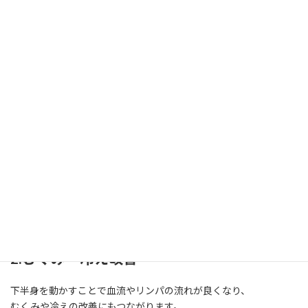
私がボディメイクにハマったのも、
体の変化を実感し、さらに周りから褒めてもらったことも
一つあります！
正しい筋トレ・食事を行うことで、
必ず結果は出ますので継続して頑張っていきましょう！！
下半身引き締めが大切な理由
1.下半身は筋肉が大きい
太ももやお尻の筋肉は、身体の中でも特に大きな筋肉です。
ここを鍛えることで、基礎代謝が上がり、痩せやすくないます。
2.むくみ・冷え改善
下半身を動かすことで血流やリンパの流れが良くなり、
むくみや冷えの改善にもつながります。