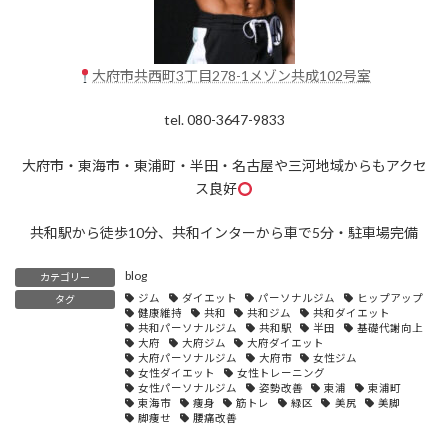
大府市共西町3丁目278-1メゾン共成102号室
tel. 080-3647-9833
大府市・東海市・東浦町・半田・名古屋や三河地域からもアクセ
ス良好
共和駅から徒歩10分、共和インターから車で5分・駐車場完備
blog
カテゴリー
ジム
ダイエット
パーソナルジム
ヒップアップ
タグ
健康維持
共和
共和ジム
共和ダイエット
共和パーソナルジム
共和駅
半田
基礎代謝向上
大府
大府ジム
大府ダイエット
大府パーソナルジム
大府市
女性ジム
女性ダイエット
女性トレーニング
女性パーソナルジム
姿勢改善
東浦
東浦町
東海市
痩身
筋トレ
緑区
美尻
美脚
脚痩せ
腰痛改善