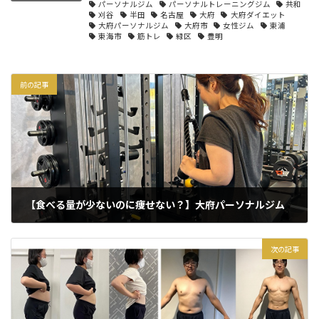
パーソナルジム
パーソナルトレーニングジム
共和
刈谷
半田
名古屋
大府
大府ダイエット
大府パーソナルジム
大府市
女性ジム
東浦
東海市
筋トレ
緑区
豊明
前の記事
【食べる量が少ないのに痩せない？】大府パーソナルジム
2025年5月9日
次の記事