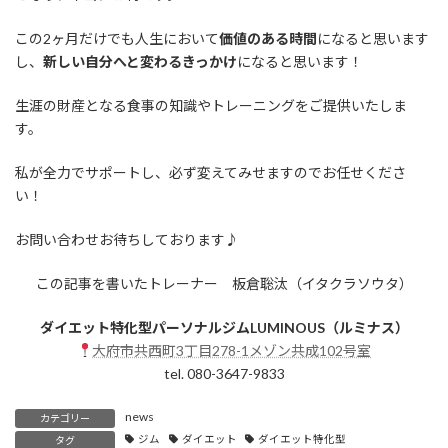
この2ヶ月だけでも人生において
価値のある時間
になると思います
し、
新しい自分へと変わるきっかけ
になると思います！
生涯の財産となる食事の知識やトレーニングをご提供いたしま
す。
私が全力でサポートし、必ず変えてみせますのでお任せくださ
い！
お問い合わせお待ちしております♪
この記事を書いたトレーナー 板倉聡汰（イタクラソウタ）
ダイエット特化型パーソナルジムLUMINOUS（ルミナス）
大府市共西町3丁目278-1メゾン共成102号室
tel. 080-3647-9833
news
カテゴリー
ジム
ダイエット
ダイエット特化型
タグ