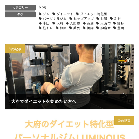
blog
カテゴリー
ジム
ダイエット
ダイエット特化型
タグ
パーソナルジム
ヒップアップ
共和
刈谷
半田
大府
大府市
東浦
東海市
痩身
筋トレ
緑区
美尻
美脚
脚痩せ
豊明
前の記事
大府でダイエットを始めたい方へ
2025年5月8日
次の記事