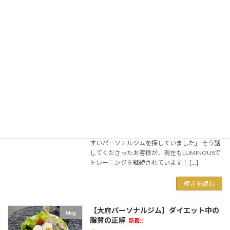
こんにちは！ 大府市のダイエット特化型パーソ
ナルジムLUMINOUSです。 今回ご紹介するの
は、LUMINOUSに通われている女性のお客様の
素晴らしい変化です！ トレーニングをコツコツ
継続された結果、 ・体重 46.2k […]
続きを読む
【東浦町からご来館】大府市のパーソナ
blog
ルジムLUMINOUSで身体づくり
新着!!
2026年8月5日
こんにちは！ 大府市のダイエット特化型パーソ
ナルジムLUMINOUSです。 「東浦町から通いや
すいパーソナルジムを探していました」 そう話
してくださったお客様が、現在もLUMINOUSで
トレーニングを継続されています！ […]
続きを読む
【大府パーソナルジム】ダイエット中の
blog
脂質の正解
新着!!