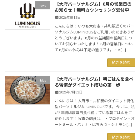
【大府パーソナルジム】8月の営業日の
news
お知らせ｜無料カウンセリング受付中
2026年8月3日
こんにちは！ いつも大府市・共和駅近くのパー
ソナルジムLUMINOUSをご利用いただきありが
とうございます。 8月のお盆期間の営業日につ
いてお知らせいたします！ 8月の営業日につい
て 8月のお休みは下記の通りです。 ・8 […]
続きを読む
【大府パーソナルジム】朝ごはんを食べ
blog
る習慣がダイエット成功の第一歩
2026年7月31日
こんにちは！ 大府市・共和駅のダイエット特化
型パーソナルジムLUMINOUSです。 今回は、私
が5年間ほぼ毎日食べ続けている朝ごはんをご
紹介します！ 写真の朝食は、 ・プロテイン・オ
ートミール・バナナ・はちみつ・シナモン […]
続きを読む