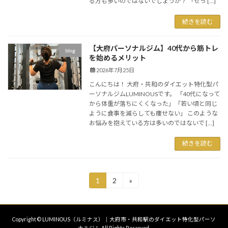
る方も多いのではないでしょうか？ 「せっ […]
続きを読む
【大府パーソナルジム】40代から筋トレ
blog
を始めるメリット
2026年7月25日
こんにちは！ 大府・共和のダイエット特化型パ
ーソナルジムLUMINOUSです。 「40代になって
から体重が落ちにくくなった」「若い頃と同じ
ように食事を減らしても痩せない」 このような
お悩みを抱えている方は多いのではないで […]
続きを読む
投
1
2
»
固
固
定
定
稿
ペ
ペ
ー
ー
の
Copyright © LUMINOUS（ルミナス）｜大府市・共和駅のダイエット特化型パーソ
ジ
ジ
ナルジム All Rights Reserved.