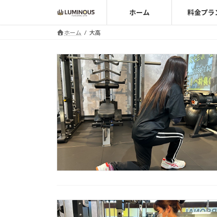
コ
ナ
ホーム
料金プラ
ン
ビ
テ
ゲ
ホーム
大高
ン
ー
ツ
シ
へ
ョ
ス
ン
キ
に
ッ
移
プ
動