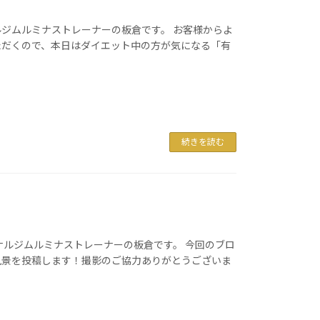
ジムルミナストレーナーの板倉です。 お客様からよ
ただくので、本日はダイエット中の方が気になる「有
続きを読む
ナルジムルミナストレーナーの板倉です。 今回のブロ
風景を投稿します！撮影のご協力ありがとうございま