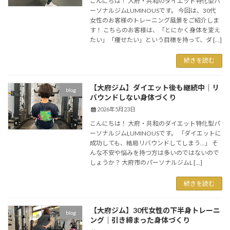
こんにちは！ 大府・共和のダイエット特化型パ
ーソナルジムLUMINOUSです。 今回は、30代
女性のお客様のトレーニング風景をご紹介しま
す！ こちらのお客様は、「とにかく身体を変え
たい」「痩せたい」という目標を持って、ダ […]
続きを読む
【大府ジム】ダイエット後も継続中｜リ
blog
バウンドしない身体づくり
2026年5月23日
こんにちは！ 大府・共和のダイエット特化型パ
ーソナルジムLUMINOUSです。 「ダイエットに
成功しても、結局リバウンドしてしまう...」 そ
んな不安や悩みを持つ方は多いのではないので
しょうか？ 大府市のパーソナルジムL […]
続きを読む
【大府ジム】30代女性の下半身トレーニ
blog
ング｜引き締まった身体づくり