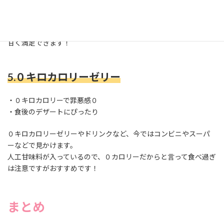
どうしてもチョコレートが食べたくなったら高カカオがおすす
め。
ダイエット中は味覚が繊細になるので、普段は苦い高カカオでも
甘く満足できます！
5.０キロカロリーゼリー
・０キロカロリーで罪悪感０
・食後のデザートにぴったり
０キロカロリーゼリーやドリンクなど、今ではコンビニやスーパ
ーなどで見かけます。
人工甘味料が入っているので、０カロリーだからと言って食べ過ぎ
は注意ですがおすすめです！
まとめ