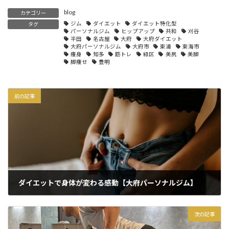
blog
カテゴリー
ジム
ダイエット
ダイエット特化型
タグ
パーソナルジム
ヒップアップ
共和
刈谷
半田
名古屋
大府
大府ダイエット
大府パーソナルジム
大府市
東浦
東海市
痩身
知多
筋トレ
緑区
美尻
美脚
脚痩せ
豊明
前の記事
ダイエットで身体が変わる感動【大府パーソナルジム】
2025年4月22日
次の記事