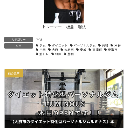
トレーナー 板倉 聡汰
blog
カテゴリー
ジム
ダイエット
パーソナルジム
共和
刈谷
タグ
半田
大府
大府市
安城
東浦町
東海市
筋トレ
緑区
豊明
前の記事
【大府市のダイエット特化型パーソナルジムルミナス】本日OPENのお知らせ