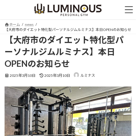
コ
ナ
ン
ビ
テ
ゲ
ン
ー
ホーム
news
ツ
シ
【大府市のダイエット特化型パーソナルジムルミナス】本日OPENのお知らせ
へ
ョ
【大府市のダイエット特化型パ
ス
ン
キ
に
ーソナルジムルミナス】本日
ッ
移
プ
動
OPENのお知らせ
最
2025年3月10日
2025年3月10日
ルミナス
終
更
新
日
時
: