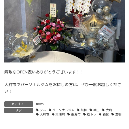
素敵なOPEN祝いありがとうございます！！
大府市でパーソナルジムをお探しの方は、ぜひ一度お越しくださ
い！
news
カテゴリー
ジム
パーソナルジム
共和
半田
大府
タグ
大府市
東浦町
東海市
筋トレ
緑区
豊明