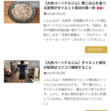
【大府パーソナルジム】朝ごはんを食べ
blog
る習慣がダイエット成功の第一歩
新着!!
2026年7月31日
こんにちは！ 大府市・共和駅のダイエット特化
型パーソナルジムLUMINOUSです。 今回は、私
が5年間ほぼ毎日食べ続けている朝ごはんをご
紹介します！ 写真の朝食は、 ・プロテイン・オ
ートミール・バナナ・はちみつ・シナモン […]
続きを読む
【大府パーソナルジム】ダイエット成功
blog
の秘訣はコツコツ継続すること
2026年7月30日
こんにちは！ 大府市のダイエット特化型パーソ
ナルジムLUMINOUSです。 「早く痩せたい。」
ダイエットを始めると、誰もがそう思うもので
す。 しかし、本当に身体を変えている方に共通
しているのは、特別な方法ではなくコツコツ
[…]