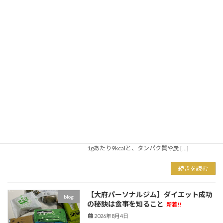
ナルジムLUMINOUSです。 「東浦町から通いや
すいパーソナルジムを探していました」 そう話
してくださったお客様が、現在もLUMINOUSで
トレーニングを継続されています！ […]
続きを読む
【大府パーソナルジム】ダイエット中の
blog
脂質の正解
新着!!
2026年8月5日
こんにちは！ 大府市・共和駅のダイエット特化
型パーソナルジムLUMINOUSです。 「ダイエッ
トを始めたから脂質はできるだけ減らそう！」
そう考える方も多いと思います。 確かに脂質は
1gあたり9kcalと、タンパク質や炭 […]
続きを読む
【大府パーソナルジム】ダイエット成功
blog
の秘訣は食事を知ること
新着!!
2026年8月4日