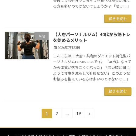
普段よりも外食やごちそうを食べる機会が増え
る方も多いのではないでしょうか？ 「せっ […]
続きを読む
【大府パーソナルジム】40代から筋トレ
blog
を始めるメリット
2026年7月25日
こんにちは！ 大府・共和のダイエット特化型パ
ーソナルジムLUMINOUSです。 「40代になって
から体重が落ちにくくなった」「若い頃と同じ
ように食事を減らしても痩せない」 このような
お悩みを抱えている方は多いのではないで […]
続きを読む
投
1
2
…
19
»
固
固
固
定
定
定
稿
ペ
ペ
ペ
ー
ー
ー
の