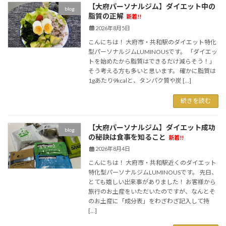
【大府パーソナルジム】ダイエット中の
blog
脂質の正解
新着!!
2026年8月5日
こんにちは！ 大府市・共和駅のダイエット特化
型パーソナルジムLUMINOUSです。 「ダイエッ
トを始めたから脂質はできるだけ減らそう！」
そう考える方も多いと思います。 確かに脂質は
1gあたり9kcalと、タンパク質や炭 […]
続きを読む
【大府パーソナルジム】ダイエット成功
blog
の秘訣は食事を知ること
新着!!
2026年8月4日
こんにちは！ 大府市・共和駅近くのダイエット
特化型パーソナルジムLUMINOUSです。 先日、
とても嬉しい出来事がありました！ お客様から
旅行のお土産をいただいたのですが、なんとそ
のお土産に「成分表」をわざわざ記入して持
[…]