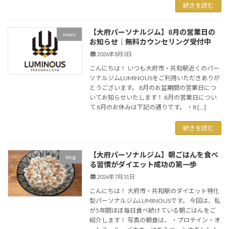
続きを読む
【大府パーソナルジム】8月の営業日の
news
お知らせ｜無料カウンセリング受付中
2026年8月3日
こんにちは！ いつも大府市・共和駅近くのパー
ソナルジムLUMINOUSをご利用いただきありが
とうございます。 8月のお盆期間の営業日につ
いてお知らせいたします！ 8月の営業日につい
て 8月のお休みは下記の通りです。 ・8 […]
続きを読む
【大府パーソナルジム】朝ごはんを食べ
blog
る習慣がダイエット成功の第一歩
2026年7月31日
こんにちは！ 大府市・共和駅のダイエット特化
型パーソナルジムLUMINOUSです。 今回は、私
が5年間ほぼ毎日食べ続けている朝ごはんをご
紹介します！ 写真の朝食は、 ・プロテイン・オ