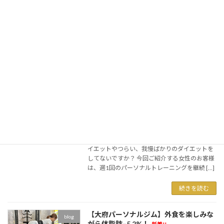
こんにちは！大府市のダイエット特化型パーソ
ナルジムLUMINOUSです。 「ダイエットしたい
けど、自分のために使える時間がない」「家族
のご飯を作るから、自分だけ別の食事を用意す
るのが難しい」「家事や仕事、育児で運動する
時 […]
続きを読む
【大府・共和】週1回のパーソナルジム
blog
で体重の最小値を更新！
新着!!
2026年8月7日
こんにちは！ 【大府・共和】のダイエット特化
型パーソナルジムLUMINOUSです。 食べないダ
イエットやつらい、我慢ばかりのダイエットを
してないですか？ 今回ご紹介する女性のお客様
は、週1回のパーソナルトレーニングを継続 […]
続きを読む
【大府パーソナルジム】外食を楽しみな
blog
がら体脂肪−5.2%！