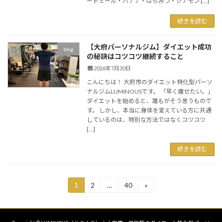
ートミール・バナナ・はちみつ・シナモン […]
続きを読む
【大府パーソナルジム】ダイエット成功
blog
の秘訣はコツコツ継続すること
2026年7月30日
こんにちは！ 大府市のダイエット特化型パーソ
ナルジムLUMINOUSです。 「早く痩せたい。」
ダイエットを始めると、誰もがそう思うもので
す。 しかし、本当に身体を変えている方に共通
しているのは、特別な方法ではなくコツコツ
[…]
続きを読む
投
1
2
…
40
»
固
固
固
定
定
定
稿
ペ
ペ
ペ
ー
ー
ー
の