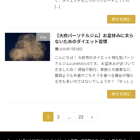
く、ダイエットもしっかりサポートしてくれ
[…]
続きを読む
【大府パーソナルジム】お盆休みに太ら
blog
ないためのダイエット習慣
2026年7月28日
こんにちは！ 大府市のダイエット特化型パーソ
ナルジムLUMINOUSです。 お盆休みが近づいて
きましたね！ 帰省や旅行、家族との食事など、
普段よりも外食やごちそうを食べる機会が増え
る方も多いのではないでしょうか？ 「せっ […]
続きを読む
投
1
2
…
22
»
固
固
固
定
定
定
稿
ペ
ペ
ペ
ー
ー
ー
の