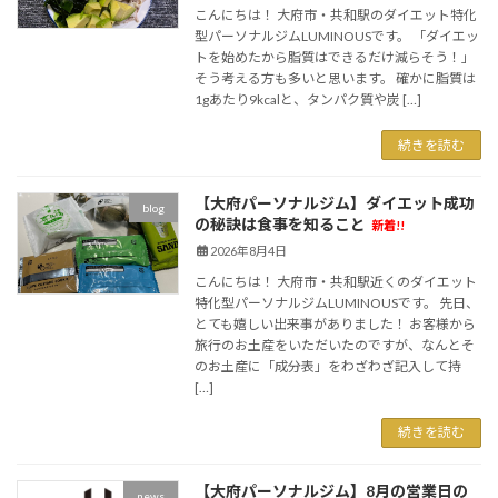
こんにちは！ 大府市・共和駅のダイエット特化
型パーソナルジムLUMINOUSです。 「ダイエッ
トを始めたから脂質はできるだけ減らそう！」
そう考える方も多いと思います。 確かに脂質は
1gあたり9kcalと、タンパク質や炭 […]
続きを読む
【大府パーソナルジム】ダイエット成功
blog
の秘訣は食事を知ること
新着!!
2026年8月4日
こんにちは！ 大府市・共和駅近くのダイエット
特化型パーソナルジムLUMINOUSです。 先日、
とても嬉しい出来事がありました！ お客様から
旅行のお土産をいただいたのですが、なんとそ
のお土産に「成分表」をわざわざ記入して持
[…]
続きを読む
【大府パーソナルジム】8月の営業日の
news