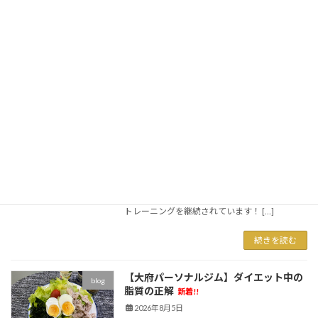
ナルジムLUMINOUSです。 今回ご紹介するの
は、LUMINOUSに通われている女性のお客様の
素晴らしい変化です！ トレーニングをコツコツ
継続された結果、 ・体重 46.2k […]
続きを読む
【東浦町からご来館】大府市のパーソナ
blog
ルジムLUMINOUSで身体づくり
新着!!
2026年8月5日
こんにちは！ 大府市のダイエット特化型パーソ
ナルジムLUMINOUSです。 「東浦町から通いや
すいパーソナルジムを探していました」 そう話
してくださったお客様が、現在もLUMINOUSで
トレーニングを継続されています！ […]
続きを読む
【大府パーソナルジム】ダイエット中の
blog
脂質の正解
新着!!
2026年8月5日