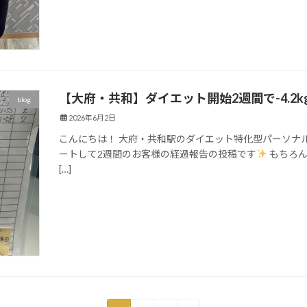
【大府・共和】ダイエット開始2週間で-4.2k
blog
2026年6月2日
こんにちは！ 大府・共和駅のダイエット特化型パーソナルジ
ートして2週間のお客様の経過報告の投稿です
もちろん
[…]