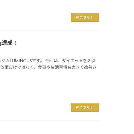
続きを読む
g達成！
ムLUMINOUSです。 今回は、ダイエットをスタ
体重だけではなく、食事や生活習慣も大きく改善さ
続きを読む