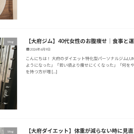
【大府ジム】40代女性のお腹痩せ｜食事と
blog
2026年6月9日
こんにちは！ 大府のダイエット特化型パーソナルジムLUM
ようになった」「若い頃より痩せにくくなった」「何をや
を持つ方が増 […]
【大府ダイエット】体重が減らない時に見直
blog