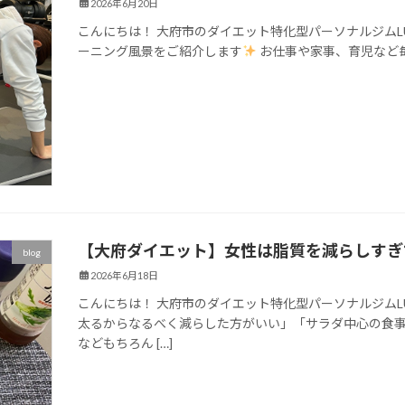
2026年6月20日
こんにちは！ 大府市のダイエット特化型パーソナルジムLU
ーニング風景をご紹介します
お仕事や家事、育児など毎
【大府ダイエット】女性は脂質を減らしすぎ
blog
2026年6月18日
こんにちは！ 大府市のダイエット特化型パーソナルジムLU
太るからなるべく減らした方がいい」「サラダ中心の食
などもちろん […]