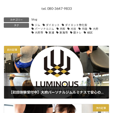
tel. 080-3647-9833
blog
カテゴリー
ジム
ダイエット
ダイエット特化型
タグ
パーソナルジム
共和
刈谷
半田
大府
大府市
東浦
東海市
筋トレ
緑区
前の記事
【初回体験受付中】大府パーソナルジムルミナスで安心のトレーニング体験を
2025年3月19日
次の記事